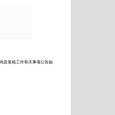
询
及复核
工作有关事项
公告
如