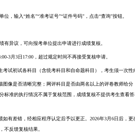
单位，输入
“姓名”“
准考证
号
”“证件号码”，点击“查询”按钮。
绩有异议，可向报考单位提出申请进行成绩
复核
。
8:00-3月3
日
17:00
，
超过规定时间不再接受复核申请
。
生考试初试各科目（含统考科目和自命题科目）
，考生
须一次性
描图像是否清晰完整；网评科目是否由两名以上的评卷教师给分
分标准的执行情况不属于复核范围，成绩复核不提供考生查看答
绩如有差错，
经相应
程序认定后
予以更正
。
2026年
3月
6
日后
，
更
，不反馈复核结果。