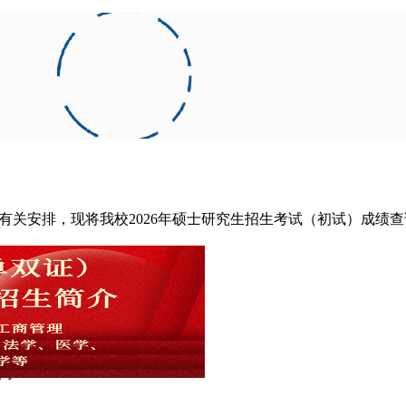
有关
安排
，
现将我校
202
6
年硕士研究生招生考试
（初试）
成绩查
:00
开通
网