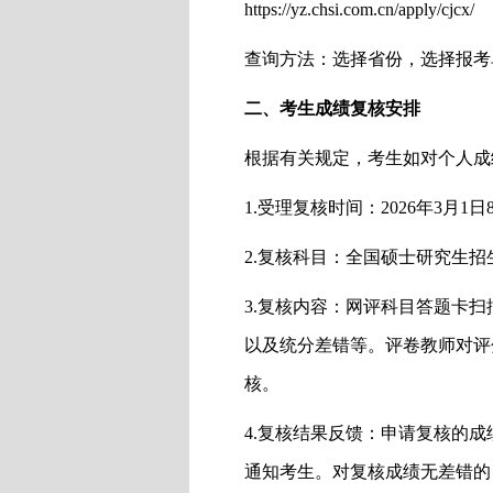
https://yz.chsi.com.cn/apply/cjcx/
查询方法：
选择
省份，选择报考
二、考生成绩
复核安排
根据有关规定，考生如对个人成
1.受理
复核
时间：
202
6
年
3
月
1
日
2.
复核
科目：全国硕士研究生招
3.
复核
内容：网评科目答题卡扫
以及统分差错等。评卷教师对评
核。
4
.
复核
结果反馈：申请复核的成
通知考生
。
对复核成绩无差错的