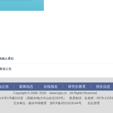
场确认通知
及复核公告
知公告
新闻动态
在线报名
研究生教育
招生信息
Copyright © 2006- 2020
www.lsyjs.cn
All Rights Reserved
学1号楼101室 （原丽水l电大中山街北333号） 联系电话：史老师：0578-2155173、
主办单位：丽水中研教育
浙ICP备2021019144号
后台管理