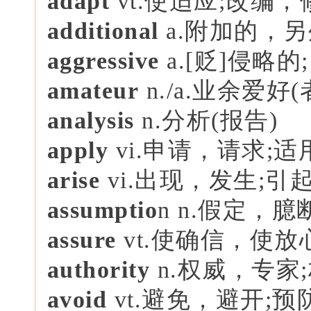
adapt
vt.使适应;改编，
additional
a.附加的，
aggressive
a.[贬]侵略
amateur
n./a.业余爱好(
analysis
n.分析(报告)
apply
vi.申请，请求;适
aris
e
vi.出现，发生;引
assumptio
n n.假定，
assure
vt.使确信，使放
authority
n.权威，专家;
avoid
vt.避免，避开;预