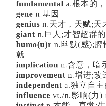
fundamental
a.根本的，
gene
n.基因
genius
n.天才，天赋;天
giant
n.巨人;才智超群的
humo(u)r
n.幽默(感)
就
implication
n.含意，暗
improvement
n.增进;改
independen
t a.独立自
influence
vt./n.影响(力
instinct
n.本能，直觉;