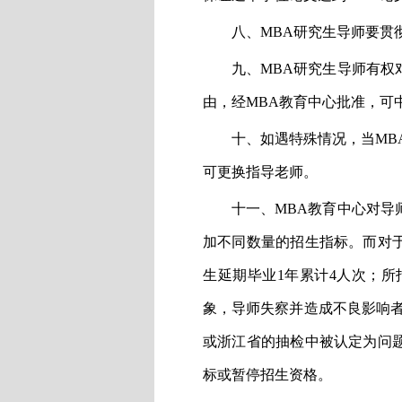
八、
MBA
研究生导师要贯
九、
MBA
研究生导师有权
由，经
MBA
教育中心批准，可
十、如遇特殊情况，当
MB
可更换指导老师。
十一、
MBA
教育中心对导
加不同数量的招生指标。而对
生延期毕业
1
年累计
4
人次；所
象，导师失察并造成不良影响
或浙江省的抽检中被认定为问
标或暂停招生资格。