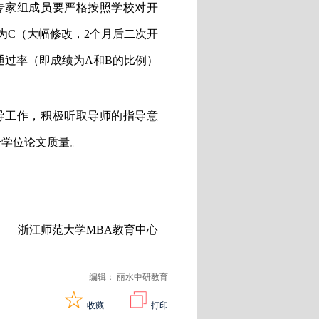
专家组成员要严格按照学校对开
为
C
（大幅修改，
2
个月后二次开
通过率（即成绩为
A
和
B
的比例）
导工作，积极听取导师的指导意
升学位论文质量。
浙江师范大学
MBA
教育中心
编辑： 丽水中研教育
收藏
打印