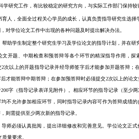
科学研究工作，有比较稳定的研究方向，与实际工作部门保持较
书育人，全面全过程关心学员的成长，认真负责指导研究生选择
划，对学位论文工作中出现的各种问题及时提出解决办法。
，帮助学生制定整个研究生学习及学位论文的指导计划，并在研
论文开题、中期检查和预答辩等各个环节的精深指导作用，探
交
2
次以上的开题指导记录并经导师签字后才能参加开题答辩；
字后才能答辩中期答辩；在参加预答辩时必须提交
2
次以上的论文
于
200
字（指导记录表详见附件）。相应环节的指导记录（至少两
字均不允许参加相应环节，同时指导记录内容可作为答辩成绩的
辩，则需提供至少两次新的指导记录。
，导师必须认真批阅，提出详细修改和完善意见。学位论文正式
文质量要求。